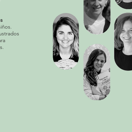
s
iños.
lustrados
ara
s.