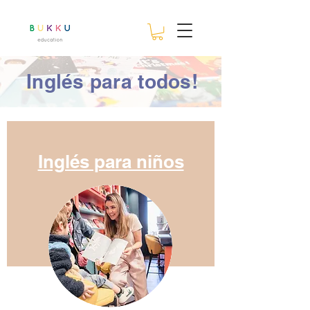
Inglés para todos!
Inglés para niños